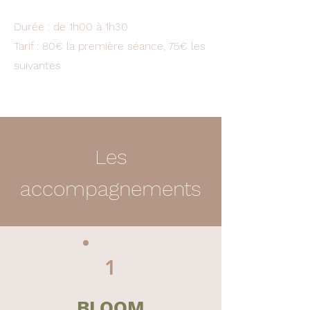
Durée : de 1h00 à 1h30
Tarif : 80€ la première séance, 75€ les
suivantes
Les
accompagnements
1
BLOOM