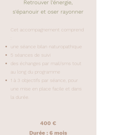
Retrouver l'énergie,
s'épanouir et oser rayonner
Cet accompagnement comprend
:
une séance bilan naturopathique
5 séances de suivi
des échanges par mail/sms tout
au long du programme
1 à 3 objectifs par séance, pour
une mise en place facile et dans
la durée.
400 €
Durée : 6 mois