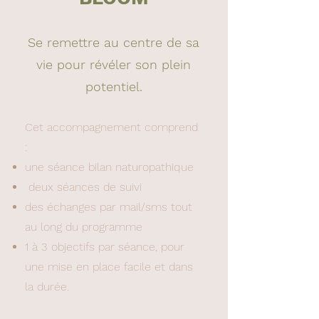
Se remettre au centre de sa
vie pour révéler son plein
potentiel.
Cet accompagnement comprend
:
une séance bilan naturopathique
deux séances de suivi
des échanges par mail/sms tout
au long du programme
1 à 3 objectifs par séance, pour
une mise en place facile et dans
la durée.