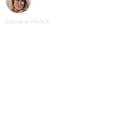
Stéphanie FRANCK
Conditions
Mentions légales
Politique de confidentialité
Conditions générales de vente
Bloom "lieu ressource"
Route du Neubourg
27370 Saint Pierre des fleurs
bloom.lieu.ressource@gmail.co
m